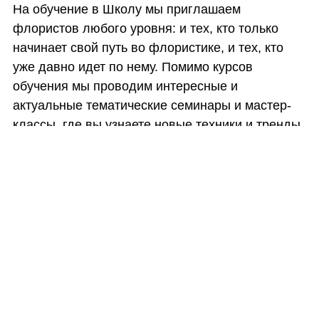
На обучение в Школу мы приглашаем
флористов любого уровня: и тех, кто только
начинает свой путь во флористике, и тех, кто
уже давно идет по нему. Помимо курсов
обучения мы проводим интересные и
актуальные тематические семинары и мастер-
классы, где вы узнаете новые техники и тренды
мировой флористики.
География обучающихся в школе
KAZANFLOWERSCHOOL очень широка, на
Базовый курс флористики приезжают студенты
из Москвы, Нью-Йорка, Архангельска,
Хельсинки, Санкт - Петербурга, Самары,
Тольятти, Саранска, Ульяновска, Астаны,
Дрездена, Нижнего Новгорода, Милана, Пензы,
Чебоксары, Йошкар-Олы, Кирова, Саратова.