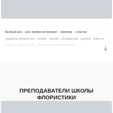
базовый курс
курс профессия флорист
новичков
с опытом
свадебная флористика
онлайн
офлайн
раскидистый
круглый
невесты
каркасе
спиральный
с равномерной группировкой
с уплотненной группировкой
полусферичной формы
колористика
флористы преподаватели
флорист фрилансер
преподаватели практики
свадебный
креативный
в упаковке
каплевидный
букет бидермаер
букет на портбукете
вертикальная композиция
цветы и бизнес
мастер класс
ПРЕПОДАВАТЕЛИ ШКОЛЫ
ФЛОРИСТИКИ