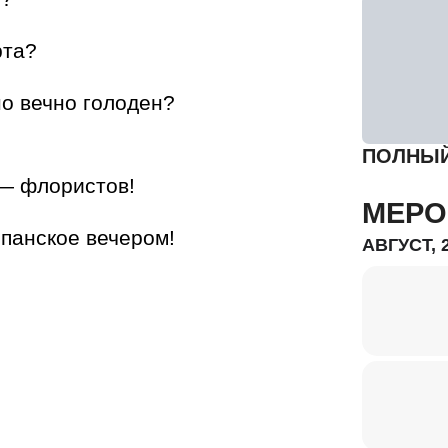
рта?
но вечно голоден?
ПОЛНЫЙ
 — флористов!
МЕРО
мпанское вечером!
АВГУСТ, 