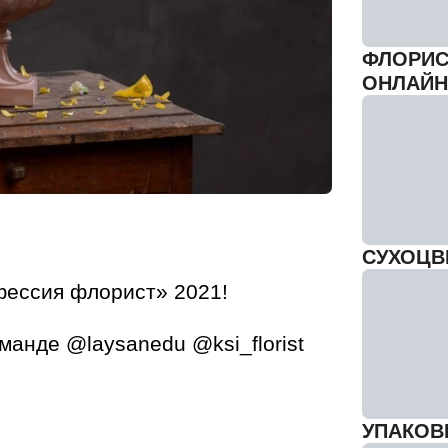
ФЛОРИС
ОНЛАЙН
СУХОЦВ
фессия флорист» 2021!
анде @laysanedu @ksi_florist
УПАКОВК