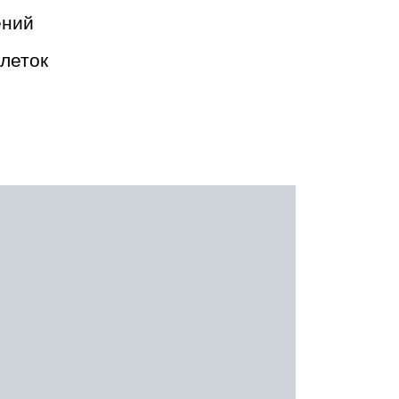
ений
леток