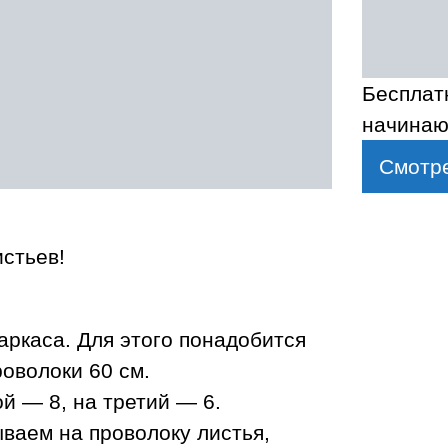
Бесплат
начинаю
Смотре
истьев!
аркаса. Для этого понадобится
роволоки 60 см.
й — 8, на третий — 6.
ываем на проволоку листья,