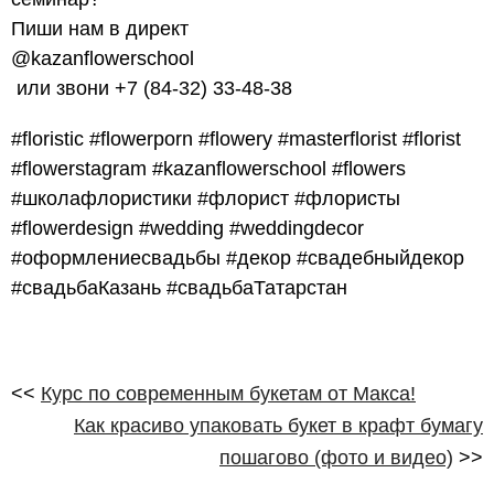
Пиши нам в директ
@kazanflowerschool
или звони +7 (84-32) 33-48-38
#floristic #flowerporn #flowery #masterflorist #florist
#flowerstagram #kazanflowerschool #flowers
#школафлористики #флорист #флористы
#flowerdesign #wedding #weddingdecor
#оформлениесвадьбы #декор #свадебныйдекор
#свадьбаКазань #свадьбаТатарстан
<<
Курс по современным букетам от Макса!
Как красиво упаковать букет в крафт бумагу
пошагово (фото и видео)
>>